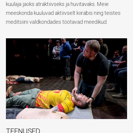
kuulaja jaoks atraktiivseks ja huvitavaks. Meie
meeskonda kuuluvad aktiivselt kiirabis ning teistes
meditsiini valdkondades töötavad meedikud.
TEENUSED