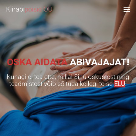
Kiirabi
poisid OÜ
OSKA AIDATA
ABIVAJAJAT!
Kunagi ei tea ette, millal Sinu oskustest ning
teadmistest võib sõltuda kellegi teise
ELU
.